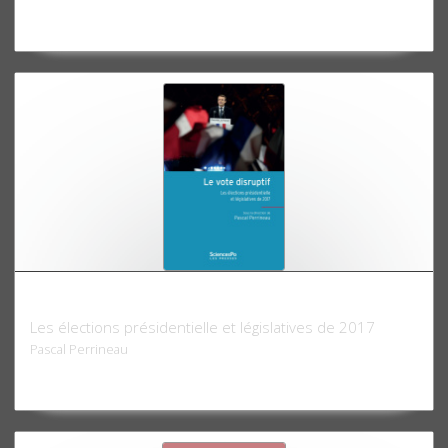
Le Vote disruptif
Les élections présidentielle et législatives de 2017
Pascal Perrineau