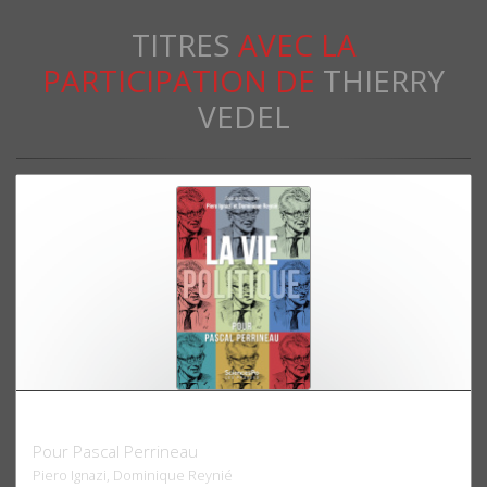
TITRES
AVEC LA
PARTICIPATION DE
THIERRY
VEDEL
La vie politique
Pour Pascal Perrineau
Piero Ignazi, Dominique Reynié