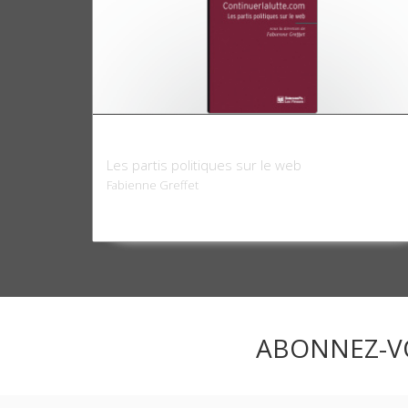
Continuerlalutte.com
Les partis politiques sur le web
Fabienne Greffet
ABONNEZ-V