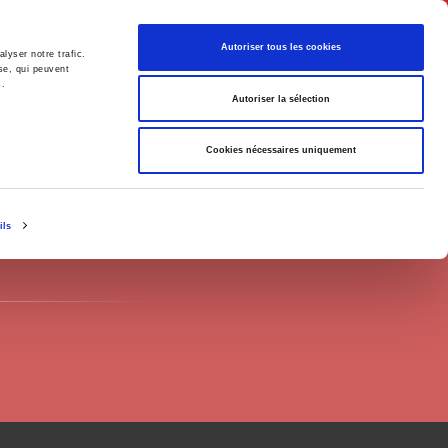
Français
Autoriser tous les cookies
lyser notre trafic.
se, qui peuvent
s.
Politique
Société
Autoriser la sélection
Cookies nécessaires uniquement
ils