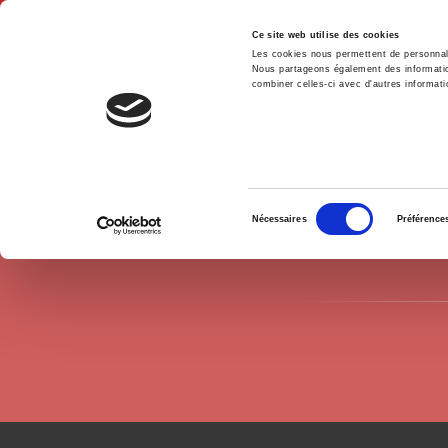
Ce site web utilise des cookies
Les cookies nous permettent de personnalis
Nous partageons également des informations
combiner celles-ci avec d'autres informatio
Accue
Auteurs
Anne-Laure Nicot
Accueil
Sélection
Nécessaires
Préférence
du
consentement