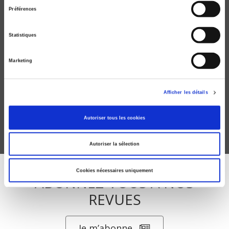
consentement
Préférences
Statistiques
Marketing
Le vote des Français de Mitterrand à Sarkozy
1988-1995-2002-2007
Éric Belanger, Bruno Cautrès
Afficher les détails
Autoriser tous les cookies
Autoriser la sélection
Cookies nécessaires uniquement
ABONNEZ-VOUS À NOS
REVUES
Je m’abonne