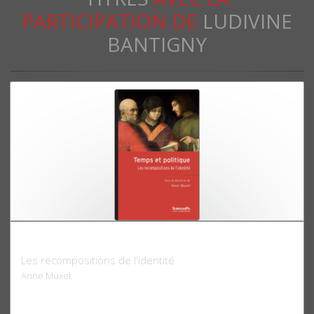
PARTICIPATION DE
LUDIVINE
BANTIGNY
Temps et politique
Les recompositions de l'identité
Anne Muxel