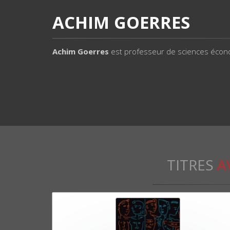
ACHIM GOERRES
Achim Goerres
est professeur de sciences économ
TITRES
A