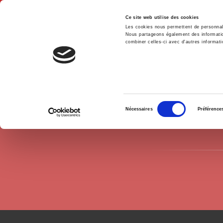
Ce site web utilise des cookies
Les cookies nous permettent de personnalis
Nous partageons également des informations
combiner celles-ci avec d'autres informatio
Accue
Auteurs
Achim Goerres
Accueil
Sélection
Nécessaires
Préférence
du
consentement