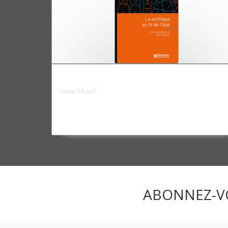
La politique au fil de l'âge
Anne Muxel
ABONNEZ-V