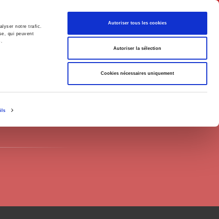
Français
Autoriser tous les cookies
lyser notre trafic.
se, qui peuvent
s.
Politique
Société
Autoriser la sélection
Cookies nécessaires uniquement
ils