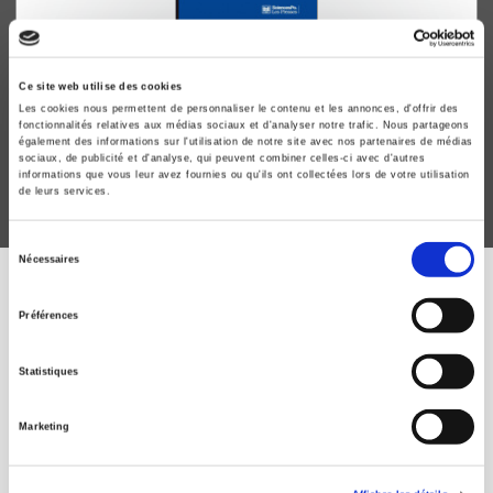
Gouverner (par) les finances publiques
Philippe Bezes, Alexandre Siné
Ce site web utilise des cookies
Les cookies nous permettent de personnaliser le contenu et les annonces, d'offrir des
fonctionnalités relatives aux médias sociaux et d'analyser notre trafic. Nous partageons
également des informations sur l'utilisation de notre site avec nos partenaires de médias
sociaux, de publicité et d'analyse, qui peuvent combiner celles-ci avec d'autres
informations que vous leur avez fournies ou qu'ils ont collectées lors de votre utilisation
de leurs services.
Sélection
Nécessaires
du
consentement
Préférences
ÉVÉNEMENTS PRÉCÉDENTS
Statistiques
Séminaire général du
Marketing
Centre d'études
européennes