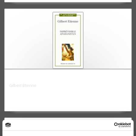
Imprévisible Afghanistan
Gilbert Etienne