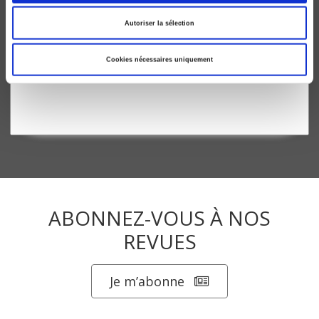
Autoriser la sélection
Le Mouvement rexiste jusqu'en 1940
Cookies nécessaires uniquement
Gilbert Etienne
ABONNEZ-VOUS À NOS
REVUES
Je m’abonne