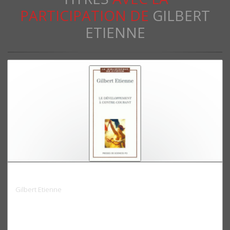
PARTICIPATION DE
GILBERT
ETIENNE
Le développement à contre-courant
Gilbert Etienne