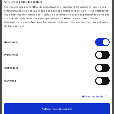
Ce site web utilise des cookies
Les cookies nous permettent de personnaliser le contenu et les annonces, d'offrir des
fonctionnalités relatives aux médias sociaux et d'analyser notre trafic. Nous partageons
également des informations sur l'utilisation de notre site avec nos partenaires de médias
sociaux, de publicité et d'analyse, qui peuvent combiner celles-ci avec d'autres
informations que vous leur avez fournies ou qu'ils ont collectées lors de votre utilisation
de leurs services.
Sélection
Chine-Inde
Nécessaires
du
Le match du siècle
consentement
Gilbert Etienne
Préférences
Statistiques
Marketing
Afficher les détails
Autoriser tous les cookies