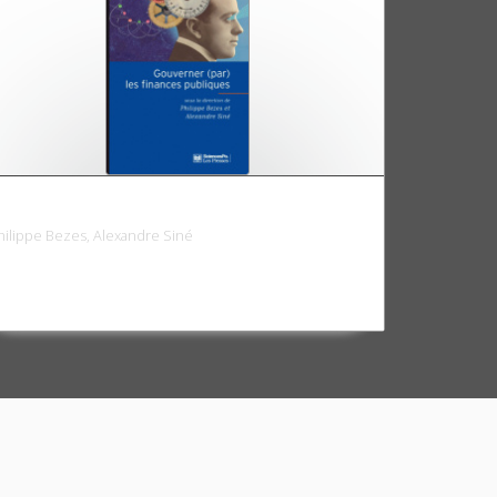
ouverner (par) les finances publiques
hilippe Bezes, Alexandre Siné