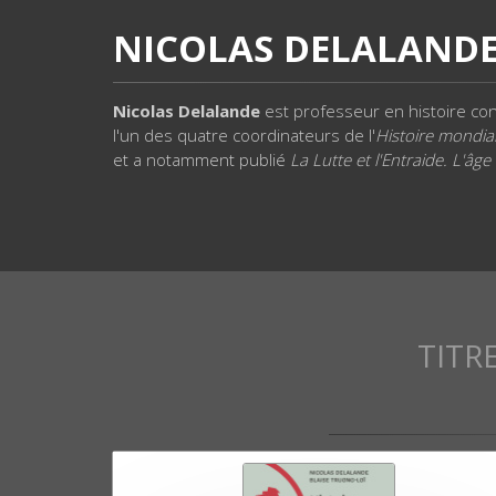
NICOLAS DELALAND
Nicolas Delalande
est professeur en histoire con
l'un des quatre coordinateurs de l'
Histoire mondial
et a notamment publié
La Lutte et l'Entraide. L'âge
TITR