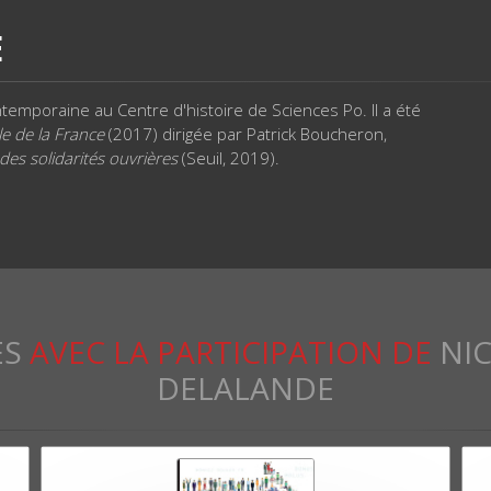
E
temporaine au Centre d'histoire de Sciences Po. Il a été
e de la France
(2017) dirigée par Patrick Boucheron,
 des solidarités ouvrières
(Seuil, 2019).
ES
AVEC LA PARTICIPATION DE
NI
DELALANDE