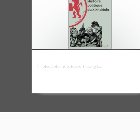
Histoire politique du XIXe siècle
Nicolas Delalande, Blaise Truong-Loï