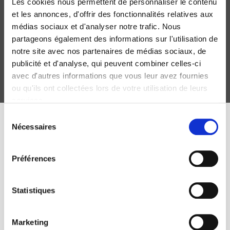
Les cookies nous permettent de personnaliser le contenu
Gouverner (par) les finances publiques
et les annonces, d'offrir des fonctionnalités relatives aux
médias sociaux et d'analyser notre trafic. Nous
Philippe Bezes, Alexandre Siné
partageons également des informations sur l'utilisation de
notre site avec nos partenaires de médias sociaux, de
publicité et d'analyse, qui peuvent combiner celles-ci
avec d'autres informations que vous leur avez fournies
ou qu'ils ont collectées lors de votre utilisation de leurs
services.
Sélection
Nécessaires
du
ÉVÉNEMENTS PRÉCÉDENTS
consentement
Préférences
Séminaire général du
Centre d'études
Statistiques
européennes
Marketing