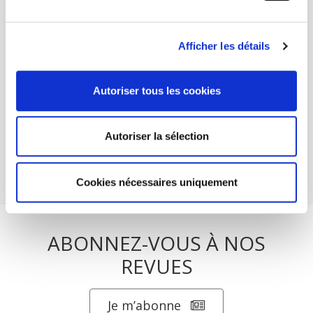
Mardi 25 octobre de 12h30 à 14h30
Sciences Po - Salle Jean Monnet - 56
rue Jacob 75006 Paris
Afficher les détails
Séminaire général du Centre d'études
européennes autour du livre de Philippe
Autoriser tous les cookies
Bezes et Alexandre Siné,
Gouverner (par)
les finances publiques
Autoriser la sélection
suite
Cookies nécessaires uniquement
ABONNEZ-VOUS À NOS
REVUES
Je m’abonne