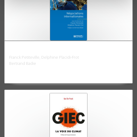
Négociations internationales
Franck Petiteville, Delphine Placidi-Frot
Bertrand Badie