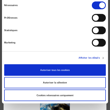
Sélection
Nécessaires
du
consentement
Préférences
Statistiques
Marketing
Afficher les détails
Controverses climatiques, sciences et politique
Jean-Michel Decroly, François Gemenne
Autoriser tous les cookies
Autoriser la sélection
Cookies nécessaires uniquement