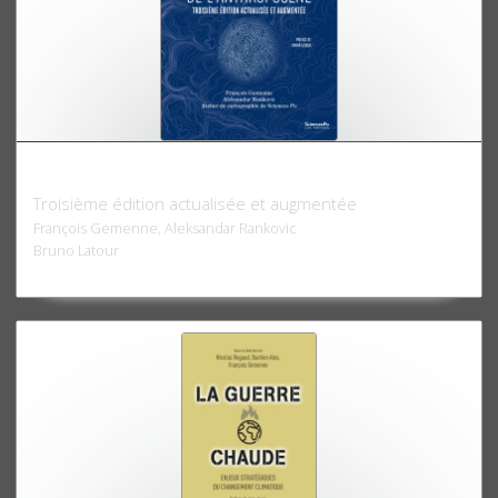
Atlas de l'Anthropocène
Troisième édition actualisée et augmentée
François Gemenne, Aleksandar Rankovic
Bruno Latour