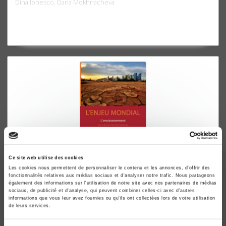
Dina Ionesco, Daria Mokhnacheva
Ce site web utilise des cookies
Les cookies nous permettent de personnaliser le contenu et les annonces, d'offrir des
L'enjeu mondial. L'environnement
fonctionnalités relatives aux médias sociaux et d'analyser notre trafic. Nous partageons
François Gemenne
également des informations sur l'utilisation de notre site avec nos partenaires de médias
sociaux, de publicité et d'analyse, qui peuvent combiner celles-ci avec d'autres
informations que vous leur avez fournies ou qu'ils ont collectées lors de votre utilisation
de leurs services.