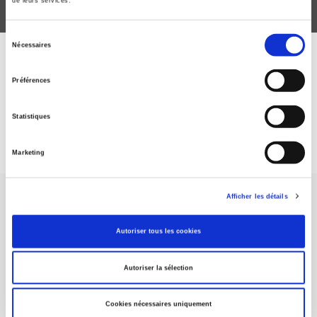
de leurs services.
Sélection
Nécessaires
du
ABONNEZ-VOUS À NOS
consentement
Préférences
REVUES
Statistiques
Je m’abonne
Marketing
Afficher les détails
Autoriser tous les cookies
Maison d'édition dédiée aux sciences humaines et sociales, les
Autoriser la sélection
Presses de Sciences Po participent depuis leur création en 1976
à la transmission des savoirs et des idées
continuer
Cookies nécessaires uniquement