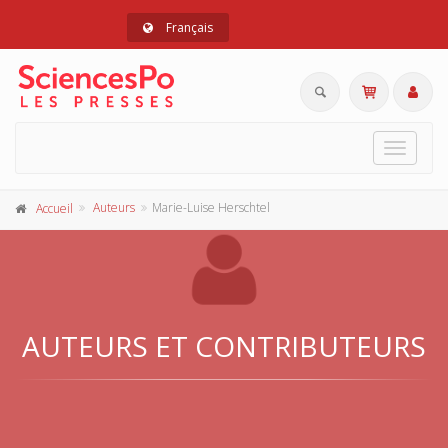
Français
Toggle
navigat
Auteurs
Marie-Luise Herschtel
Accueil
AUTEURS ET CONTRIBUTEURS