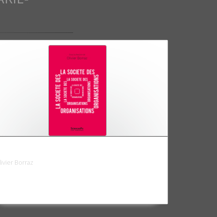
a société des organisations
livier Borraz