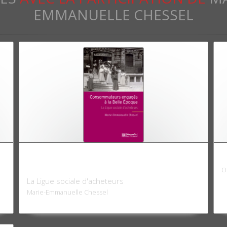
EMMANUELLE CHESSEL
Consommateurs engagés à la Belle
L
Époque
O
La Ligue sociale d'acheteurs
Marie-Emmanuelle Chessel