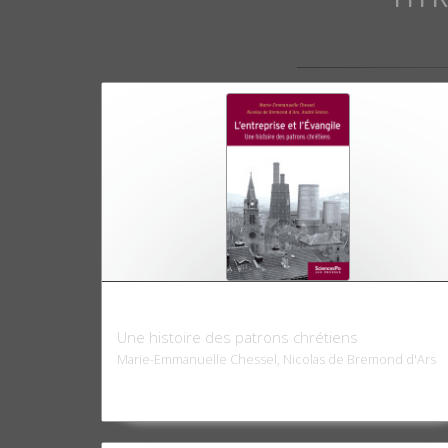
L'Entreprise et l'Evangile
Une histoire des patrons chrétiens
Marie-Emmanuelle Chessel, Nicolas de Bremond d'Ars