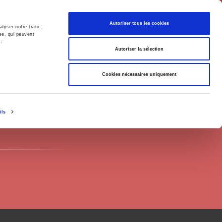
Français
Autoriser tous les cookies
lyser notre trafic.
se, qui peuvent
s.
Politique
Société
Autoriser la sélection
Cookies nécessaires uniquement
ils