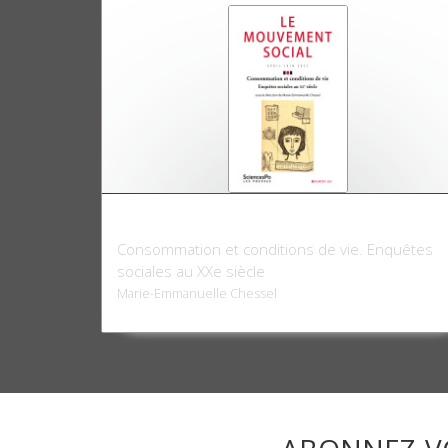
Le mouvement social 283, avril-juin 2023
Consommation et conditions de vie. Enquêtes
sociales au XXe siècle
Marie-Emmanuelle Chessel