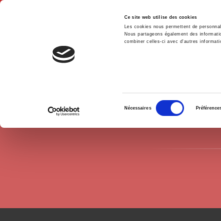
Ce site web utilise des cookies
Les cookies nous permettent de personnalis
Nous partageons également des informations
combiner celles-ci avec d'autres informatio
Accue
Auteurs
Marie-Emmanuelle Chessel
Accueil
Sélection
Nécessaires
Préférence
du
consentement