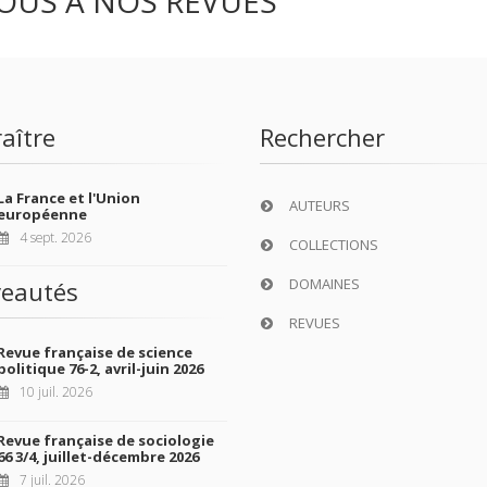
OUS À NOS REVUES
aître
Rechercher
La France et l'Union
AUTEURS
européenne
4 sept. 2026
COLLECTIONS
DOMAINES
eautés
REVUES
Revue française de science
politique 76-2, avril-juin 2026
10 juil. 2026
Revue française de sociologie
66 3/4, juillet-décembre 2026
7 juil. 2026