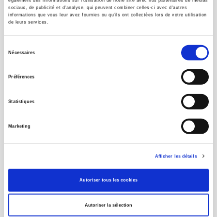
également des informations sur l'utilisation de notre site avec nos partenaires de médias
sociaux, de publicité et d'analyse, qui peuvent combiner celles-ci avec d'autres
informations que vous leur avez fournies ou qu'ils ont collectées lors de votre utilisation
ÉVÉNEMENTS PRÉCÉDENTS
de leurs services.
Sélection
China Innovation, Inc.
Nécessaires
du
consentement
Préférences
Le lundi 24 septembre, de 17h à 19h
CERI, salle Jean Monnet, 56 rue Jacob
Statistiques
75006 PARIS
Les Presses de Sciences Po vous invitent à
Marketing
la présentation de l'ouvrage
China
Innovation Inc.
, le lundi 24 septembre au
CERI, salle Jean Monnet.
Afficher les détails
suite
Autoriser tous les cookies
Autoriser la sélection