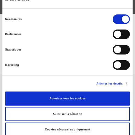
de leurs services.
Sélection
Nécessaires
du
ABONNEZ-VOUS À NOS
consentement
Préférences
REVUES
Statistiques
Je m’abonne
Marketing
Afficher les détails
Autoriser tous les cookies
Maison d'édition dédiée aux sciences humaines et sociales, les
Autoriser la sélection
Presses de Sciences Po participent depuis leur création en 1976
à la transmission des savoirs et des idées
continuer
Cookies nécessaires uniquement