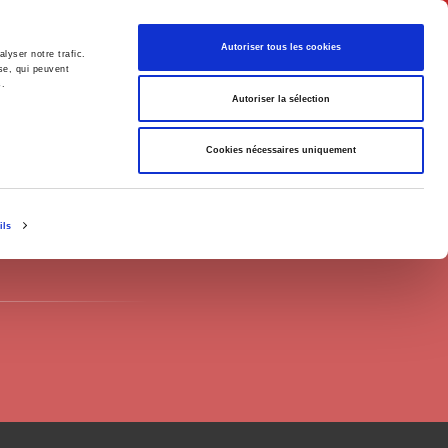
Français
Autoriser tous les cookies
lyser notre trafic.
se, qui peuvent
s.
Politique
Société
Autoriser la sélection
Cookies nécessaires uniquement
ils