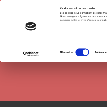
Ce site web utilise des cookies
Les cookies nous permettent de personnalis
Nous partageons également des informations
combiner celles-ci avec d'autres informatio
Accue
Auteurs
Antoine Maillet
Accueil
Sélection
Nécessaires
Préférence
du
consentement