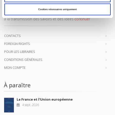
Maison d'édition dédiée aux sciences humaines et sociales, les
Cookies nécessaires uniquement
Presses de Sciences Po participent depuis leur création en 1976
à la transmission des savoirs et des idées
continuer
CONTACTS
FOREIGN RIGHTS
POUR LES LIBRAIRES
CONDITIONS GÉNÉRALES
MON COMPTE
À paraître
La France et l'Union européenne
4 sept. 2026