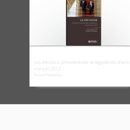
Le Vote normal
Les élections présidentielle et législatives d'avril-
mai-juin 2012
Pascal Perrineau