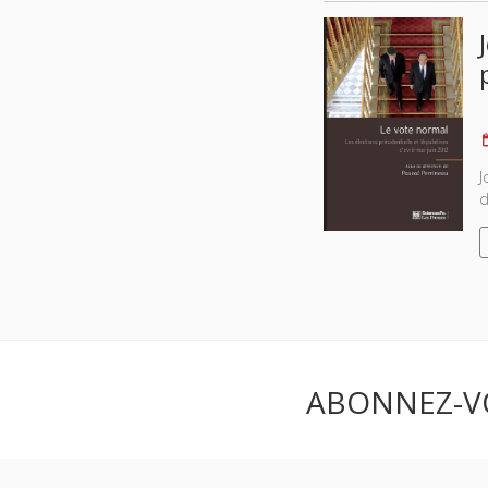
J
d
ABONNEZ-V