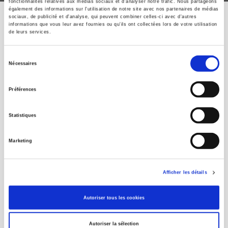
fonctionnalités relatives aux médias sociaux et d'analyser notre trafic. Nous partageons
également des informations sur l'utilisation de notre site avec nos partenaires de médias
sociaux, de publicité et d'analyse, qui peuvent combiner celles-ci avec d'autres
informations que vous leur avez fournies ou qu'ils ont collectées lors de votre utilisation
de leurs services.
ÉVÉNEMENTS PRÉCÉDENTS
Sélection
Nécessaires
du
Journée d'études
consentement
"Retour sur l'élection
Préférences
présidentielle de 2012 et
ses suites"
Statistiques
Marketing
Lundi 13 mai de 9h30 à 17h30
Journée d'études au CEVIPOF à l'occasion
Afficher les détails
de la publication du
Vote normal
, dirigé
par Pascal Perrineau
Autoriser tous les cookies
suite
Autoriser la sélection