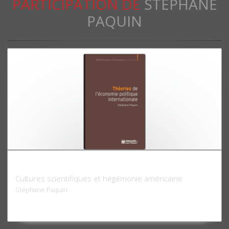
PARTICIPATION DE
STÉPHANE
PAQUIN
Théories de l'économie politique internationale
Cultures scientifiques et hégémonie américaine
Stéphane Paquin