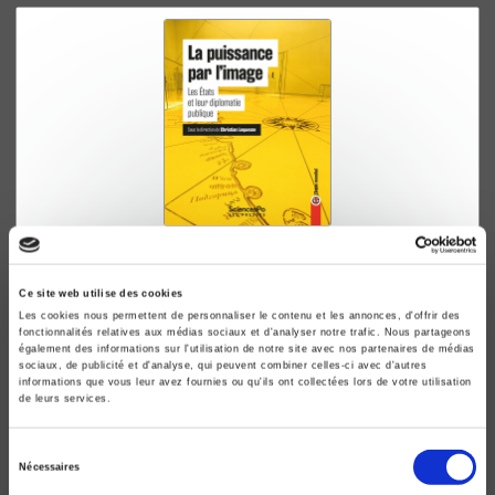
La puissance par l'image
Les Etats et leur diplomatie publique
Ce site web utilise des cookies
Christian Lequesne
Les cookies nous permettent de personnaliser le contenu et les annonces, d'offrir des
fonctionnalités relatives aux médias sociaux et d'analyser notre trafic. Nous partageons
également des informations sur l'utilisation de notre site avec nos partenaires de médias
sociaux, de publicité et d'analyse, qui peuvent combiner celles-ci avec d'autres
informations que vous leur avez fournies ou qu'ils ont collectées lors de votre utilisation
de leurs services.
Sélection
Nécessaires
du