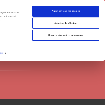
Français
Autoriser tous les cookies
lyser notre trafic.
se, qui peuvent
s.
Politique
Société
Autoriser la sélection
Cookies nécessaires uniquement
ils