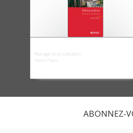
Ethica erotica
Mariage et prostitution
Patrick Pharo
ABONNEZ-V