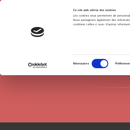
Ce site web utilise des cookies
Les cookies nous permettent de personnalis
Nous partageons également des informations
combiner celles-ci avec d'autres informatio
Accue
Auteurs
Patrick Pharo
Accueil
Sélection
Nécessaires
Préférence
du
consentement