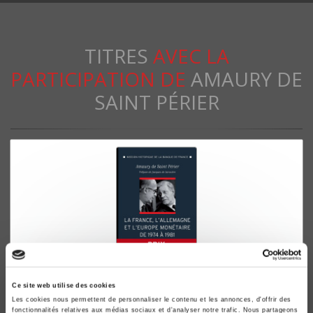
TITRES
AVEC LA
PARTICIPATION DE
AMAURY DE
SAINT PÉRIER
Ce site web utilise des cookies
La France, l'Allemagne et l'Europe monétaire de
Les cookies nous permettent de personnaliser le contenu et les annonces, d'offrir des
1974 à 1981
fonctionnalités relatives aux médias sociaux et d'analyser notre trafic. Nous partageons