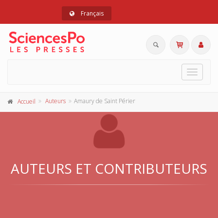
Français
Toggle
navigat
Auteurs
Amaury de Saint Périer
Accueil
AUTEURS ET CONTRIBUTEURS