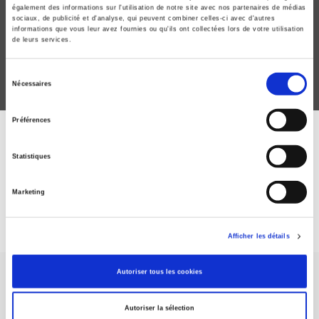
également des informations sur l'utilisation de notre site avec nos partenaires de médias
La persévérance récompensée
sociaux, de publicité et d'analyse, qui peuvent combiner celles-ci avec d'autres
informations que vous leur avez fournies ou qu'ils ont collectées lors de votre utilisation
Amaury de Saint Périer
de leurs services.
Jacques de Larosière
Sélection
Nécessaires
du
consentement
Préférences
ABONNEZ-VOUS À NOS
Statistiques
REVUES
Marketing
Je m’abonne
Afficher les détails
Autoriser tous les cookies
Autoriser la sélection