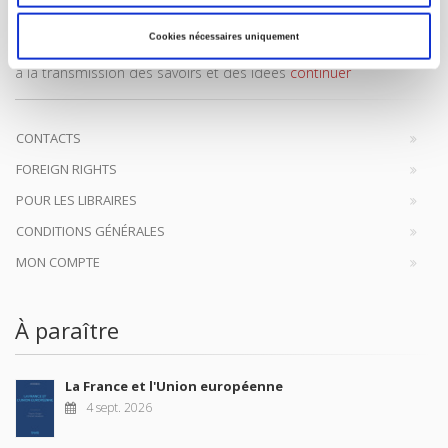
Maison d'édition dédiée aux sciences humaines et sociales, les
Cookies nécessaires uniquement
Presses de Sciences Po participent depuis leur création en 1976
à la transmission des savoirs et des idées
continuer
CONTACTS
FOREIGN RIGHTS
POUR LES LIBRAIRES
CONDITIONS GÉNÉRALES
MON COMPTE
À paraître
La France et l'Union européenne
4 sept. 2026