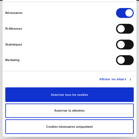
Sélection
Nécessaires
ABONNEZ-VOUS À NOS
du
consentement
REVUES
Préférences
Je m’abonne
Statistiques
Marketing
Afficher les détails
Autoriser tous les cookies
Maison d'édition dédiée aux sciences humaines et sociales, les
Presses de Sciences Po participent depuis leur création en 1976
Autoriser la sélection
à la transmission des savoirs et des idées
continuer
Cookies nécessaires uniquement
CONTACTS