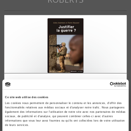
Justifier la guerre ?
De l'humanitaire au contre-terrorisme (2e édition
actualisée et augmentée)
Ce site web utilise des cookies
Gilles Andréani, Pierre Hassner
Les cookies nous permettent de personnaliser le contenu et les annonces, d'offrir des
fonctionnalités relatives aux médias sociaux et d'analyser notre trafic. Nous partageons
également des informations sur l'utilisation de notre site avec nos partenaires de médias
sociaux, de publicité et d'analyse, qui peuvent combiner celles-ci avec d'autres
informations que vous leur avez fournies ou qu'ils ont collectées lors de votre utilisation
de leurs services.