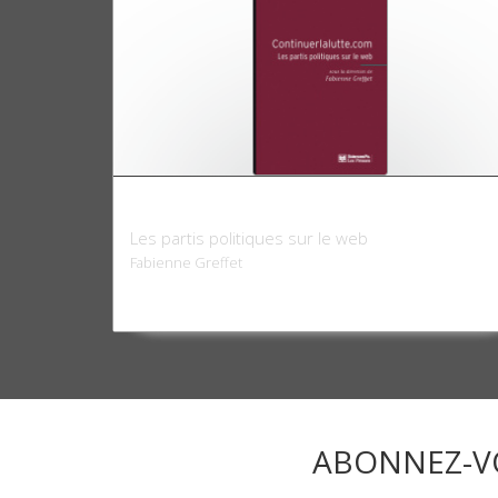
Continuerlalutte.com
Les partis politiques sur le web
Fabienne Greffet
ABONNEZ-V