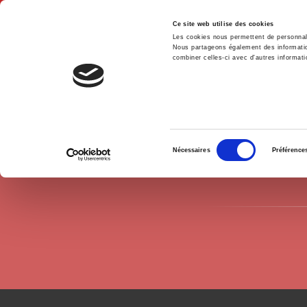
Ce site web utilise des cookies
Les cookies nous permettent de personnalis
Nous partageons également des informations
combiner celles-ci avec d'autres informatio
Accue
Auteurs
Clémence Lerondeau
Accueil
Sélection
Nécessaires
Préférence
du
consentement