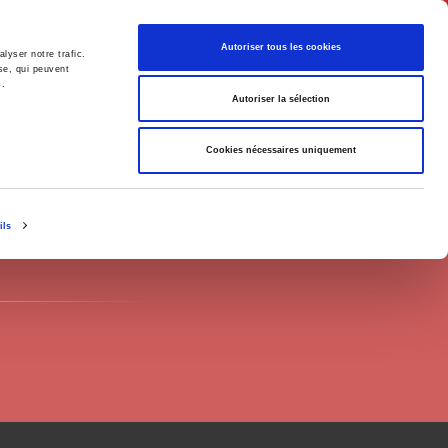
Français
Autoriser tous les cookies
lyser notre trafic.
se, qui peuvent
s.
Politique
Société
Autoriser la sélection
Cookies nécessaires uniquement
ils