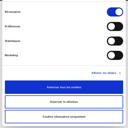
Sélection
Nécessaires
ABONNEZ-VOUS À NOS
du
consentement
REVUES
Préférences
Je m’abonne
Statistiques
Marketing
Afficher les détails
Autoriser tous les cookies
Maison d'édition dédiée aux sciences humaines et sociales, les
Presses de Sciences Po participent depuis leur création en 1976
Autoriser la sélection
à la transmission des savoirs et des idées
continuer
Cookies nécessaires uniquement
CONTACTS