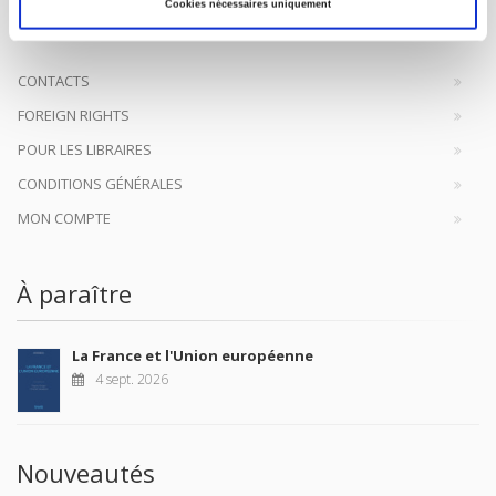
à la transmission des savoirs et des idées
continuer
Cookies nécessaires uniquement
CONTACTS
FOREIGN RIGHTS
POUR LES LIBRAIRES
CONDITIONS GÉNÉRALES
MON COMPTE
À paraître
La France et l'Union européenne
4 sept. 2026
Nouveautés