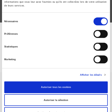
informations que vous leur avez fournies ou qu'ils ont collectées lors de votre utilisation
de leurs services.
Sélection
Nécessaires
du
consentement
ABONNEZ-VOUS À NOS
Préférences
REVUES
Statistiques
Je m’abonne
Marketing
Afficher les détails
Autoriser tous les cookies
Autoriser la sélection
Maison d'édition dédiée aux sciences humaines et sociales, les
Presses de Sciences Po participent depuis leur création en 1976