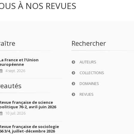
OUS À NOS REVUES
aître
Rechercher
La France et l'Union
AUTEURS
européenne
4 sept. 2026
COLLECTIONS
DOMAINES
eautés
REVUES
Revue française de science
politique 76-2, avril-juin 2026
10 juil. 2026
Revue française de sociologie
66 3/4, juillet-décembre 2026