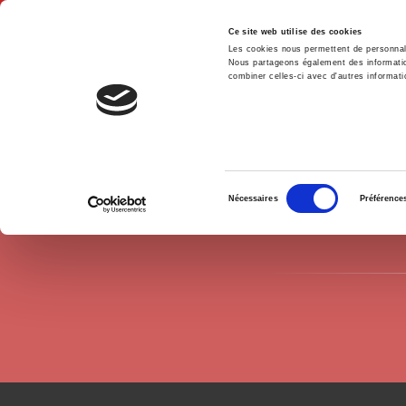
Ce site web utilise des cookies
Les cookies nous permettent de personnalis
Nous partageons également des informations
combiner celles-ci avec d'autres informatio
Accue
Auteurs
Bernard Gazier
Accueil
Sélection
Nécessaires
Préférence
du
consentement