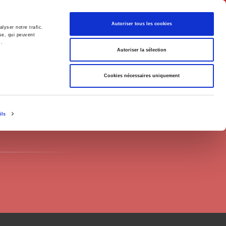
Français
Autoriser tous les cookies
lyser notre trafic.
se, qui peuvent
s.
Politique
Société
Autoriser la sélection
Cookies nécessaires uniquement
ils