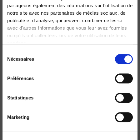
partageons également des informations sur l'utilisation de
notre site avec nos partenaires de médias sociaux, de
publicité et d'analyse, qui peuvent combiner celles-ci
avec d'autres informations que vous leur avez fournies
ou qu'ils ont collectées lors de votre utilisation de leurs
services.
Les faux-semblants du Front national
Sélection
Nécessaires
du
Sociologie d'un parti politique
Sylvain Crépon, Alexandre Dézé
consentement
Préférences
Statistiques
Marketing