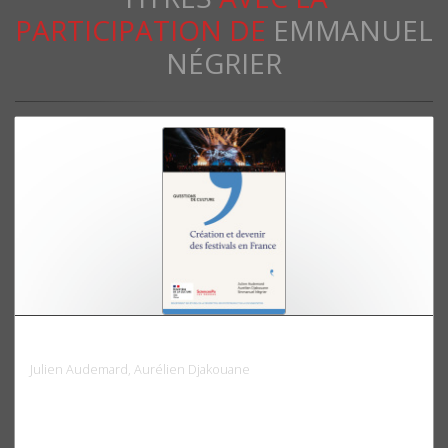
PARTICIPATION DE
EMMANUEL
NÉGRIER
Création et devenir des festivals en France
Julien Audemard, Aurélien Djakouane