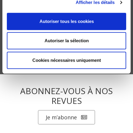
Afficher les détails
Autoriser tous les cookies
Une "French touch" dans l'analyse des politiques
publiques ?
Laurie Boussaguet, Sophie Jacquot
Autoriser la sélection
Cookies nécessaires uniquement
ABONNEZ-VOUS À NOS
REVUES
Je m’abonne