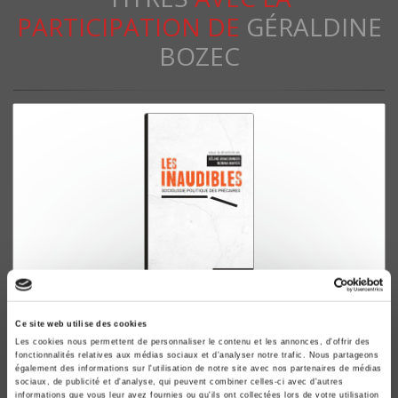
PARTICIPATION DE
GÉRALDINE
BOZEC
Les inaudibles
Ce site web utilise des cookies
Sociologie politique des précaires
Les cookies nous permettent de personnaliser le contenu et les annonces, d'offrir des
Céline Braconnier, Nonna Mayer
fonctionnalités relatives aux médias sociaux et d'analyser notre trafic. Nous partageons
également des informations sur l'utilisation de notre site avec nos partenaires de médias
sociaux, de publicité et d'analyse, qui peuvent combiner celles-ci avec d'autres
informations que vous leur avez fournies ou qu'ils ont collectées lors de votre utilisation