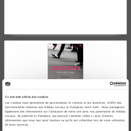
Que sait-on du travail ?
Ce site web utilise des cookies
Les cookies nous permettent de personnaliser le contenu et les annonces, d'offrir des
Jeunesses
fonctionnalités relatives aux médias sociaux et d'analyser notre trafic. Nous partageons
également des informations sur l'utilisation de notre site avec nos partenaires de médias
D'une crise à l'autre
sociaux, de publicité et d'analyse, qui peuvent combiner celles-ci avec d'autres
Yaëlle Amsellem-Mainguy, Laurent Lardeux
informations que vous leur avez fournies ou qu'ils ont collectées lors de votre utilisation
de leurs services.