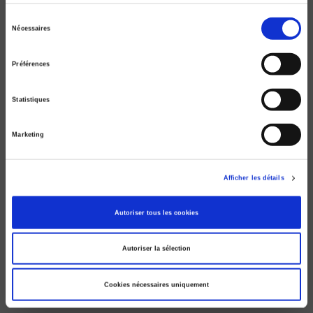
Sélection
Nécessaires
du
consentement
Préférences
Statistiques
Marketing
Afficher les détails
Les inaudibles
Sociologie politique des précaires
Autoriser tous les cookies
Céline Braconnier, Nonna Mayer
Autoriser la sélection
Cookies nécessaires uniquement