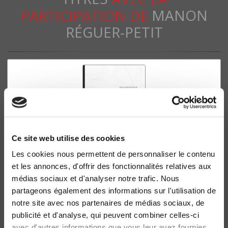
PARTICIPATION DE
MANON
RÉGUER-PETIT
Ce site web utilise des cookies
Les cookies nous permettent de personnaliser le contenu
et les annonces, d'offrir des fonctionnalités relatives aux
Les inaudibles
médias sociaux et d'analyser notre trafic. Nous
Sociologie politique des précaires
partageons également des informations sur l'utilisation de
Céline Braconnier, Nonna Mayer
notre site avec nos partenaires de médias sociaux, de
publicité et d'analyse, qui peuvent combiner celles-ci
avec d'autres informations que vous leur avez fournies