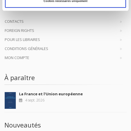
à la transmission des savoirs et des idées
continuer
Cookies nécessaires uniquement
CONTACTS
FOREIGN RIGHTS
POUR LES LIBRAIRES
CONDITIONS GÉNÉRALES
MON COMPTE
À paraître
La France et l'Union européenne
4 sept. 2026
Nouveautés