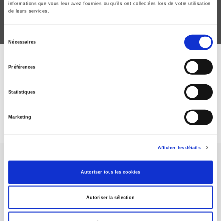
informations que vous leur avez fournies ou qu'ils ont collectées lors de votre utilisation
de leurs services.
Sélection
Nécessaires
du
consentement
ABONNEZ-VOUS À NOS
Préférences
REVUES
Statistiques
Je m’abonne
Marketing
Afficher les détails
Autoriser tous les cookies
Autoriser la sélection
Maison d'édition dédiée aux sciences humaines et sociales, les
Presses de Sciences Po participent depuis leur création en 1976