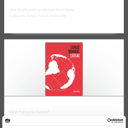
L'assemblée générale des Nations unies
Une institution politique mondiale
Guillaume Devin, Franck Petiteville
Atlas espace mondial
Marie-Françoise Durand