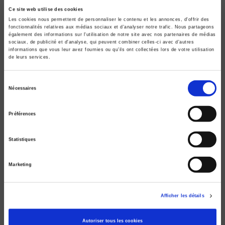
Ce site web utilise des cookies
Les cookies nous permettent de personnaliser le contenu et les annonces, d'offrir des
fonctionnalités relatives aux médias sociaux et d'analyser notre trafic. Nous partageons
également des informations sur l'utilisation de notre site avec nos partenaires de médias
sociaux, de publicité et d'analyse, qui peuvent combiner celles-ci avec d'autres
informations que vous leur avez fournies ou qu'ils ont collectées lors de votre utilisation
de leurs services.
Sélection
Nécessaires
du
consentement
Préférences
Méthodes de recherche en relations
Statistiques
internationales
Guillaume Devin
Marketing
Afficher les détails
Autoriser tous les cookies