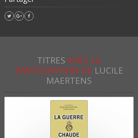
TITRES
AVEC LA
PARTICIPATION DE
LUCILE
MAERTENS