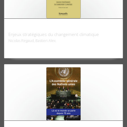
La guerre chaude
Enjeux stratégiques du changement climatique
Nicolas Regaud, Bastien Alex