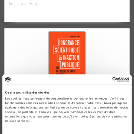
Emmanuel Henry
Ce site web utilise des cookies
Ignorance scientifique et inaction publique
Les cookies nous permettent de personnaliser le contenu et les annonces, d'offrir des
Les politiques de santé au travail
fonctionnalités relatives aux médias sociaux et d'analyser notre trafic. Nous partageons
également des informations sur l'utilisation de notre site avec nos partenaires de médias
Emmanuel Henry
sociaux, de publicité et d'analyse, qui peuvent combiner celles-ci avec d'autres
informations que vous leur avez fournies ou qu'ils ont collectées lors de votre utilisation
de leurs services.