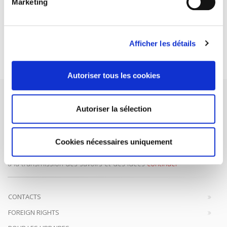
ABONNEZ-VOUS À NOS
Marketing
REVUES
Afficher les détails
Je m’abonne
Autoriser tous les cookies
Autoriser la sélection
Maison d'édition dédiée aux sciences humaines et sociales, les
Cookies nécessaires uniquement
Presses de Sciences Po participent depuis leur création en 1976
à la transmission des savoirs et des idées
continuer
CONTACTS
FOREIGN RIGHTS