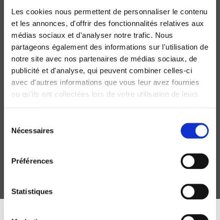
Les cookies nous permettent de personnaliser le contenu
et les annonces, d'offrir des fonctionnalités relatives aux
médias sociaux et d'analyser notre trafic. Nous
partageons également des informations sur l'utilisation de
notre site avec nos partenaires de médias sociaux, de
publicité et d'analyse, qui peuvent combiner celles-ci
avec d'autres informations que vous leur avez fournies
ou qu'ils ont collectées lors de votre utilisation de leurs
services.
Le règne des entourages
Sélection
Cabinets et conseillers de l'exécutif
Nécessaires
du
Jean-Michel Eymeri-Douzans, Xavier Bioy
consentement
Préférences
Statistiques