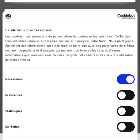
Ce site web utilise des cookies
Les cookies nous permettent de personnaliser le contenu et les annonces, d'offrir des
fonctionnalités relatives aux médias sociaux et d'analyser notre trafic. Nous partageons
également des informations sur l'utilisation de notre site avec nos partenaires de médias
sociaux, de publicité et d'analyse, qui peuvent combiner celles-ci avec d'autres
informations que vous leur avez fournies ou qu'ils ont collectées lors de votre utilisation
de leurs services.
Sélection
L'assemblée générale des Nations unies
Nécessaires
du
Une institution politique mondiale
consentement
Guillaume Devin, Franck Petiteville
Préférences
Statistiques
Marketing