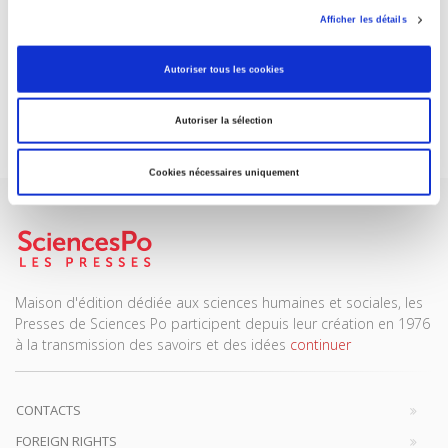
Afficher les détails
ABONNEZ-VOUS À NOS
REVUES
Autoriser tous les cookies
Je m’abonne
Autoriser la sélection
Cookies nécessaires uniquement
Maison d'édition dédiée aux sciences humaines et sociales, les
Presses de Sciences Po participent depuis leur création en 1976
à la transmission des savoirs et des idées
continuer
CONTACTS
FOREIGN RIGHTS