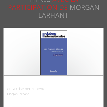
PARTICIPATION DE
MORGAN
LARHANT
Les finances de l'ONU
ou la crise permanente
Morgan Larhant