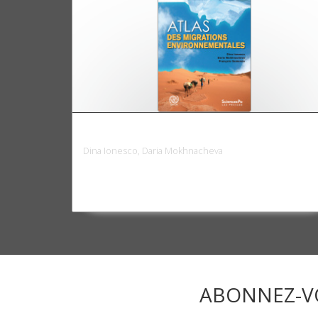
Atlas des migrations environnementales
Dina Ionesco, Daria Mokhnacheva
ABONNEZ-V