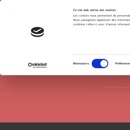
Ce site web utilise des cookies
Les cookies nous permettent de personnalis
Nous partageons également des informations
combiner celles-ci avec d'autres informatio
Accue
Auteurs
Daria Mokhnacheva
Accueil
Sélection
Nécessaires
Préférence
du
consentement