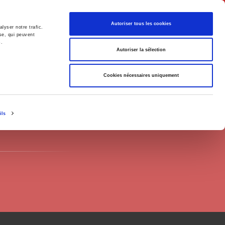
Français
Autoriser tous les cookies
lyser notre trafic.
se, qui peuvent
s.
Politique
Société
Autoriser la sélection
Cookies nécessaires uniquement
ils