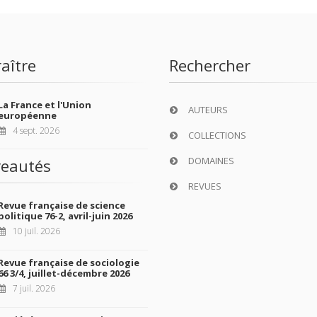
aître
Rechercher
La France et l'Union
AUTEURS
européenne
4 sept. 2026
COLLECTIONS
DOMAINES
eautés
REVUES
Revue française de science
politique 76-2, avril-juin 2026
10 juil. 2026
Revue française de sociologie
66 3/4, juillet-décembre 2026
7 juil. 2026