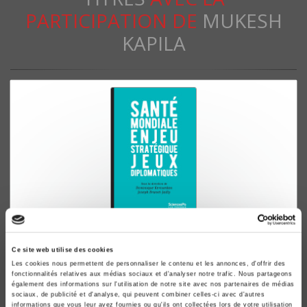
PARTICIPATION DE
MUKESH
KAPILA
Santé mondiale. Enjeu stratégique, jeux
diplomatiques
Ce site web utilise des cookies
Les cookies nous permettent de personnaliser le contenu et les annonces, d'offrir des
Dominique Kerouedan, Joseph Brunet-Jailly
fonctionnalités relatives aux médias sociaux et d'analyser notre trafic. Nous partageons
également des informations sur l'utilisation de notre site avec nos partenaires de médias
sociaux, de publicité et d'analyse, qui peuvent combiner celles-ci avec d'autres
informations que vous leur avez fournies ou qu'ils ont collectées lors de votre utilisation