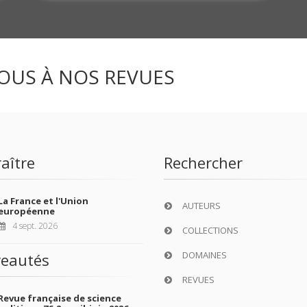
OUS À NOS REVUES
aître
Rechercher
La France et l'Union
AUTEURS
européenne
4 sept. 2026
COLLECTIONS
DOMAINES
eautés
REVUES
Revue française de science