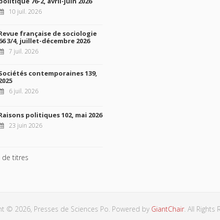
politique 76-2, avril-juin 2026
10 juil. 2026
Revue française de sociologie
66 3/4, juillet-décembre 2026
7 juil. 2026
Sociétés contemporaines 139,
2025
6 juil. 2026
Raisons politiques 102, mai 2026
23 juin 2026
 de titres
ht © 2026, Presses de Sciences Po. Powered by
GiantChair
. All Rights