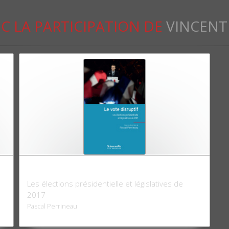
C LA PARTICIPATION DE
VINCENT
Le Vote disruptif
Les élections présidentielle et législatives de
2017
Pascal Perrineau