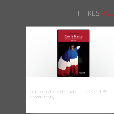
TITRES
AVE
Dire la France
Culture(s) et identités nationales (1981-1995)
Vincent Martigny