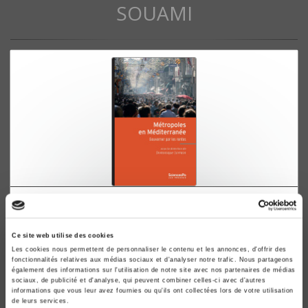
SOUAMI
Métropoles en Méditerranée
Gouverner par les rentes
Ce site web utilise des cookies
Dominique Lorrain
Les cookies nous permettent de personnaliser le contenu et les annonces, d'offrir des
fonctionnalités relatives aux médias sociaux et d'analyser notre trafic. Nous partageons
également des informations sur l'utilisation de notre site avec nos partenaires de médias
sociaux, de publicité et d'analyse, qui peuvent combiner celles-ci avec d'autres
informations que vous leur avez fournies ou qu'ils ont collectées lors de votre utilisation
de leurs services.