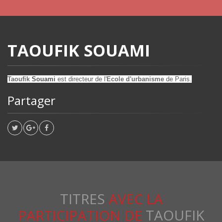
TAOUFIK SOUAMI
Taoufik
Souami
est directeur de l'
Ecole d'urbanisme
de Paris.
Partager
TITRES
AVEC LA
PARTICIPATION DE
TAOUFIK