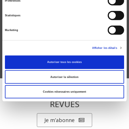
Préférences
Statistiques
Les Nouvelles inégalités du travail
Marketing
Pourquoi l'emploi se polarise
Grégory Verdugo
Afficher les détails
Autoriser tous les cookies
Autoriser la sélection
ABONNEZ-VOUS À NOS
Cookies nécessaires uniquement
REVUES
Je m’abonne