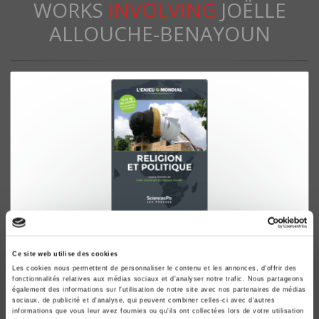
WORKS
INVOLVING
JOËLLE
ALLOUCHE-BENAYOUN
L'Enjeu mondial. Religion & politique
Alain Dieckhoff, Philippe Portier
Ce site web utilise des cookies
Les cookies nous permettent de personnaliser le contenu et les annonces, d'offrir des
fonctionnalités relatives aux médias sociaux et d'analyser notre trafic. Nous partageons
également des informations sur l'utilisation de notre site avec nos partenaires de médias
sociaux, de publicité et d'analyse, qui peuvent combiner celles-ci avec d'autres
informations que vous leur avez fournies ou qu'ils ont collectées lors de votre utilisation