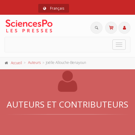
Français
Toggle
navigat
Auteurs
Joëlle Allouche-Benayoun
Accueil
AUTEURS ET CONTRIBUTEURS