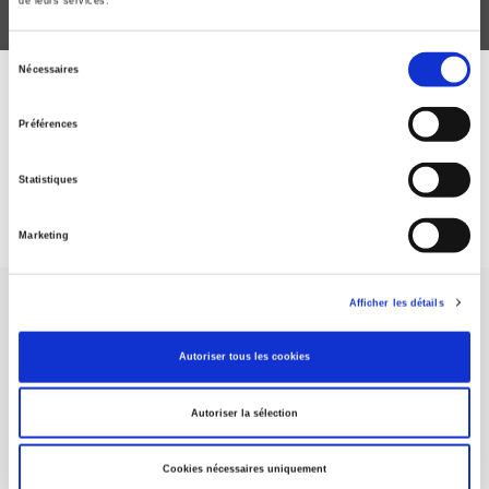
de leurs services.
Sélection
Nécessaires
du
ABONNEZ-VOUS À NOS
consentement
Préférences
REVUES
Statistiques
Je m’abonne
Marketing
Afficher les détails
Autoriser tous les cookies
Maison d'édition dédiée aux sciences humaines et sociales, les
Autoriser la sélection
Presses de Sciences Po participent depuis leur création en 1976
à la transmission des savoirs et des idées
continuer
Cookies nécessaires uniquement