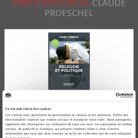
PARTICIPATION DE
CLAUDE
PROESCHEL
L'Enjeu mondial. Religion & politique
Alain Dieckhoff, Philippe Portier
Ce site web utilise des cookies
Les cookies nous permettent de personnaliser le contenu et les annonces, d'offrir des
fonctionnalités relatives aux médias sociaux et d'analyser notre trafic. Nous partageons
également des informations sur l'utilisation de notre site avec nos partenaires de médias
sociaux, de publicité et d'analyse, qui peuvent combiner celles-ci avec d'autres
informations que vous leur avez fournies ou qu'ils ont collectées lors de votre utilisation