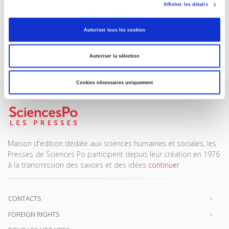
ABONNEZ-VOUS À NOS
Afficher les détails
REVUES
Autoriser tous les cookies
Je m’abonne
Autoriser la sélection
Cookies nécessaires uniquement
Maison d'édition dédiée aux sciences humaines et sociales, les
Presses de Sciences Po participent depuis leur création en 1976
à la transmission des savoirs et des idées
continuer
CONTACTS
FOREIGN RIGHTS