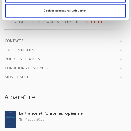
Maison d'édition dédiée aux sciences humaines et sociales, les
Cookies nécessaires uniquement
Presses de Sciences Po participent depuis leur création en 1976
à la transmission des savoirs et des idées
continuer
CONTACTS
FOREIGN RIGHTS
POUR LES LIBRAIRES
CONDITIONS GÉNÉRALES
MON COMPTE
À paraître
La France et l'Union européenne
4 sept. 2026