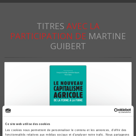
TITRES
AVEC LA
PARTICIPATION DE
MARTINE
GUIBERT
Ce site web utilise des cookies
Le nouveau capitalisme agricole
Les cookies nous permettent de personnaliser le contenu et les annonces, d'offrir des
fonctionnalités relatives aux médias sociaux et d'analyser notre trafic. Nous partageons