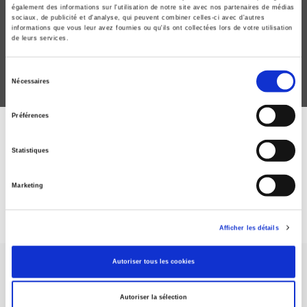
De la ferme à la firme
également des informations sur l'utilisation de notre site avec nos partenaires de médias
sociaux, de publicité et d'analyse, qui peuvent combiner celles-ci avec d'autres
François Purseigle, Geneviève Nguyen
informations que vous leur avez fournies ou qu'ils ont collectées lors de votre utilisation
de leurs services.
Sélection
Nécessaires
du
consentement
Préférences
ABONNEZ-VOUS À NOS
Statistiques
REVUES
Marketing
Je m’abonne
Afficher les détails
Autoriser tous les cookies
Autoriser la sélection