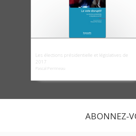
Le Vote disruptif
Les élections présidentielle et législatives de
2017
Pascal Perrineau
ABONNEZ-V