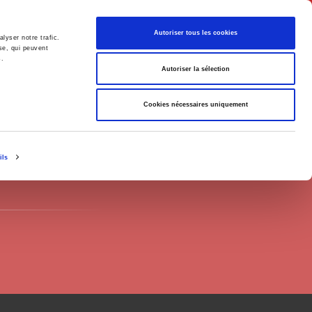
Français
Autoriser tous les cookies
lyser notre trafic.
se, qui peuvent
s.
Politique
Société
Autoriser la sélection
Cookies nécessaires uniquement
ils