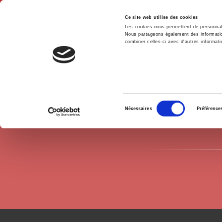
Ce site web utilise des cookies
Les cookies nous permettent de personnalis
Nous partageons également des informations
combiner celles-ci avec d'autres informatio
Accue
Auteurs
Brice Teinturier
Accueil
Sélection
Nécessaires
Préférence
du
consentement