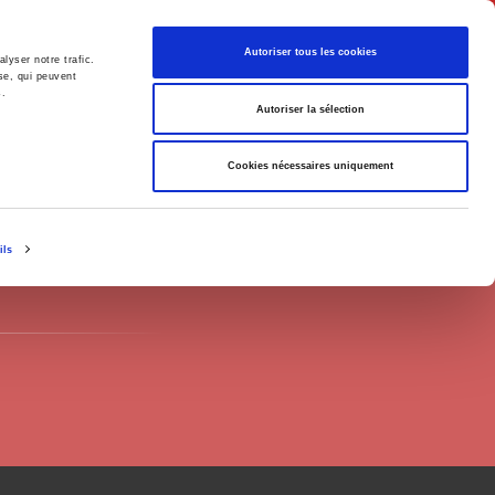
Français
Autoriser tous les cookies
lyser notre trafic.
se, qui peuvent
s.
Politique
Société
Autoriser la sélection
Cookies nécessaires uniquement
ils