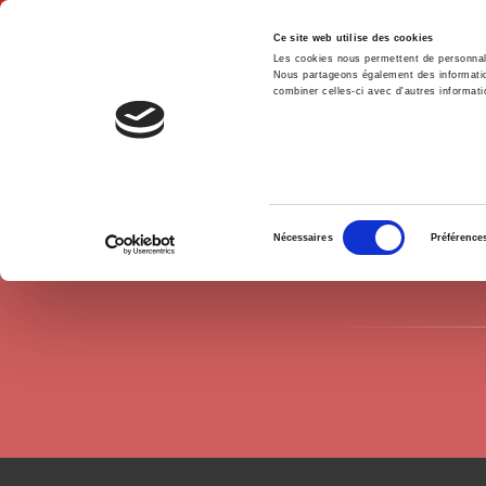
Ce site web utilise des cookies
Les cookies nous permettent de personnalis
Nous partageons également des informations
combiner celles-ci avec d'autres informatio
Accue
Auteurs
Christel Bosc
Accueil
Sélection
Nécessaires
Préférence
du
consentement