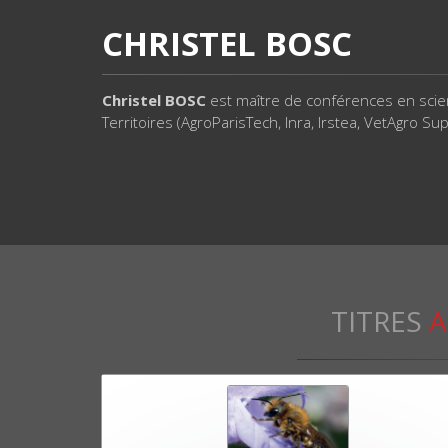
CHRISTEL BOSC
Christel BOSC
est maître de conférences en scie
Territoires (AgroParisTech, Inra, Irstea, VetAgro S
TITRES
A