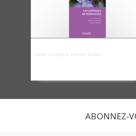
Les Politiques de biodiversité
Daniel Compagnon, Estienne Rodary
ABONNEZ-V