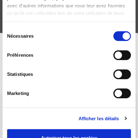
avec d'autres informations que vous leur avez fournies
ou qu'ils ont collectées lors de votre utilisation de leurs
services.
Sélection
Nécessaires
du
consentement
ABONNEZ-VOUS À NOS
Préférences
REVUES
Statistiques
Je m’abonne
Marketing
Afficher les détails
Maison d'édition dédiée aux sciences humaines et sociales, les
Autoriser tous les cookies