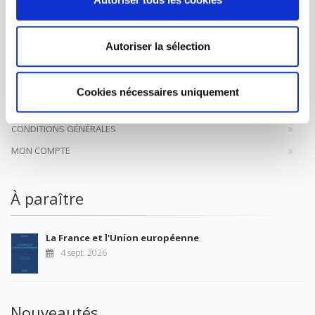
Presses de Sciences Po participent depuis leur création en 1976
à la transmission des savoirs et des idées
continuer
Autoriser la sélection
CONTACTS
FOREIGN RIGHTS
Cookies nécessaires uniquement
POUR LES LIBRAIRES
CONDITIONS GÉNÉRALES
MON COMPTE
À paraître
La France et l'Union européenne
4 sept. 2026
Nouveautés