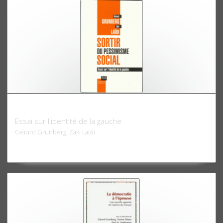
Sortir du pessimisme social
Essai sur l'identité de la gauche
Gérard Grunberg, Zaki Laïdi