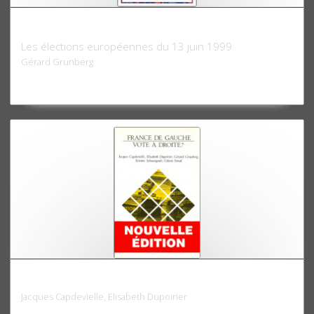
Le Vote des Quinze
Les élections européennes du 13 juin 1999
Gérard Grunberg
France de gauche, vote à droite ?
Jacques Capdevielle, Elisabeth Dupoirier