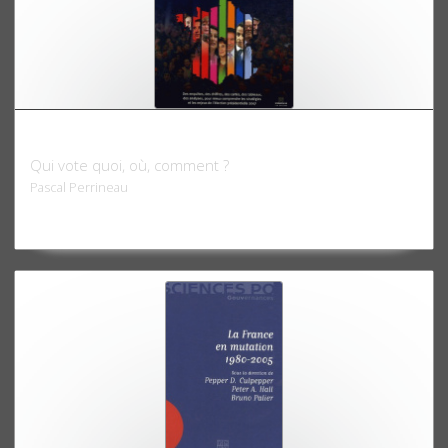
Atlas électoral 2007
Qui vote quoi, où, comment ?
Pascal Perrineau