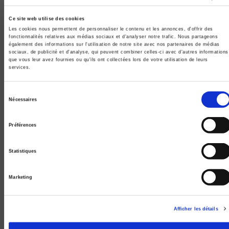
Ce site web utilise des cookies
Les cookies nous permettent de personnaliser le contenu et les annonces, d'offrir des
fonctionnalités relatives aux médias sociaux et d'analyser notre trafic. Nous partageons
également des informations sur l'utilisation de notre site avec nos partenaires de médias
sociaux, de publicité et d'analyse, qui peuvent combiner celles-ci avec d'autres informations
que vous leur avez fournies ou qu'ils ont collectées lors de votre utilisation de leurs
Michel Rocard Premier ministre
services.
La deuxième gauche et le pouvoir (1988-1991)
Alain Bergounioux, Mathieu Fulla
Sélection
Nécessaires
du
consentement
Préférences
Statistiques
Marketing
Afficher les détails