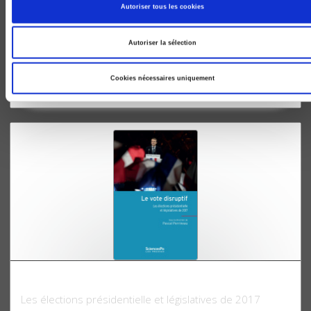
Autoriser tous les cookies
La Ve République démystifiée
Autoriser la sélection
Olivier Duhamel, Martial Foucault
Cookies nécessaires uniquement
Le Vote disruptif
Les élections présidentielle et législatives de 2017