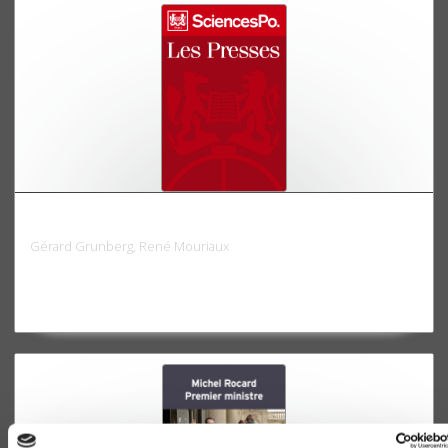
L'univers politique et syndical des cadres
Gérard Grunberg, René Mouriaux