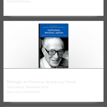
Pascal Perrineau
Institutions, élections, opinion
Mélanges en l'honneur de Jean-Luc Parodi
Yves Déloye, Alexandre Dézé
Jean-Louis Quermonne