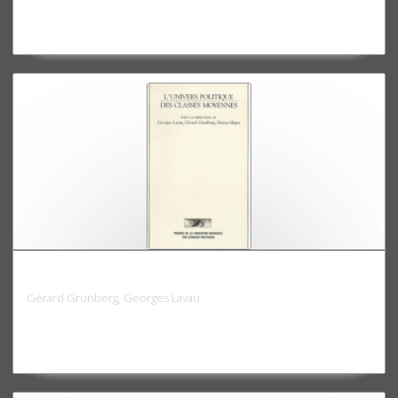
L'univers politique des classes moyennes
Gérard Grunberg, Georges Lavau