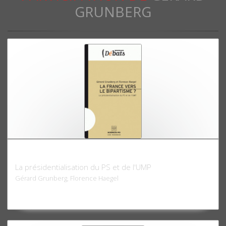
GRUNBERG
La France vers le bipartisme?
La présidentialisation du PS et de l'UMP
Gérard Grunberg, Florence Haegel