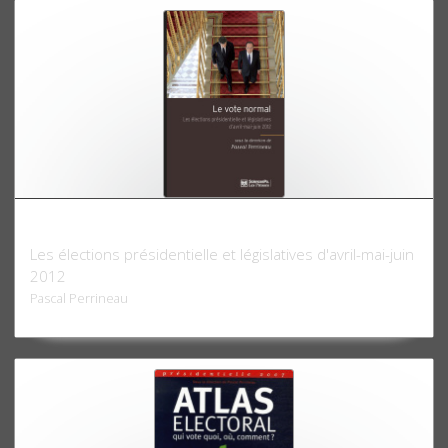
Le Vote normal
Les élections présidentielle et législatives d'avril-mai-juin
2012
Pascal Perrineau