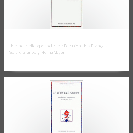
La démocratie à l'épreuve
Une nouvelle approche de l'opinion des Français
Gérard Grunberg, Nonna Mayer