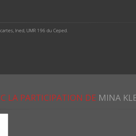
scartes, Ined, UMR 196 du Ceped.
C LA PARTICIPATION DE
MINA KL