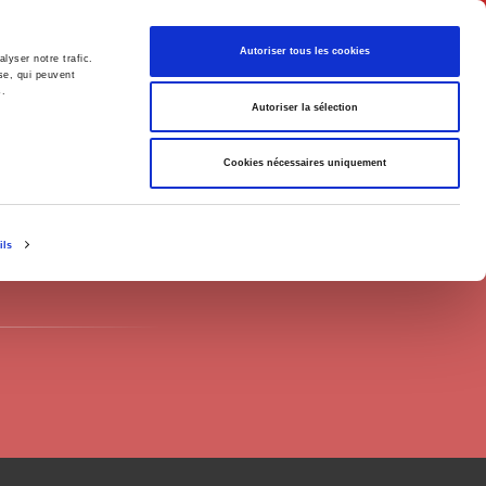
Français
Autoriser tous les cookies
lyser notre trafic.
se, qui peuvent
s.
Politique
Société
Autoriser la sélection
Cookies nécessaires uniquement
ils