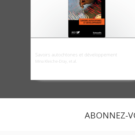
Autrepart 81, 2017
Savoirs autochtones et développement
Mina Kleiche-Dray, et al.
ABONNEZ-V