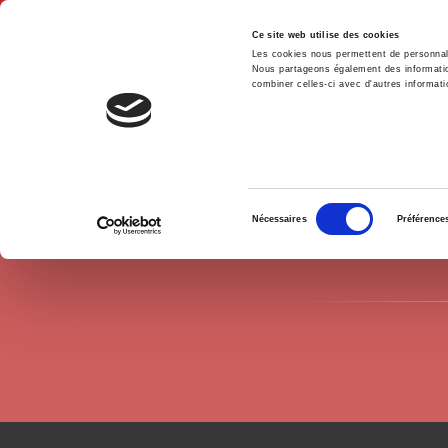
Ce site web utilise des cookies
Les cookies nous permettent de personnalis
Nous partageons également des informations
combiner celles-ci avec d'autres informatio
Accue
Auteurs
Mina Kleiche-Dray
Accueil
Sélection
Nécessaires
Préférence
du
consentement