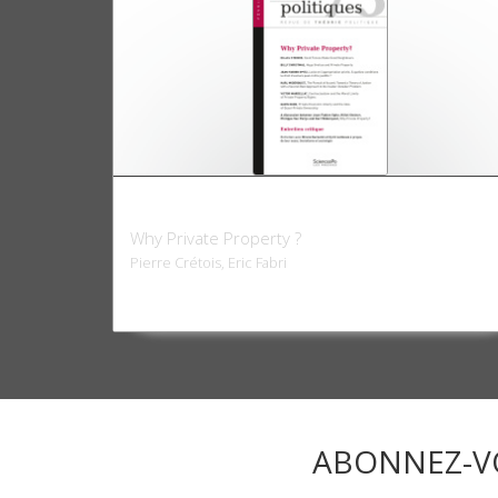
Raisons politiques 73, février 2019
Why Private Property ?
Pierre Crétois, Eric Fabri
ABONNEZ-V