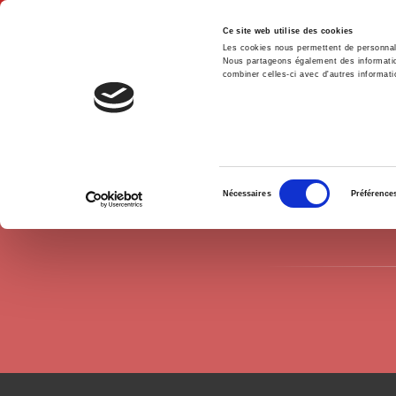
Ce site web utilise des cookies
Les cookies nous permettent de personnalis
Nous partageons également des informations
combiner celles-ci avec d'autres informatio
Accue
Auteurs
Maxime Lambrecht
Accueil
Sélection
Nécessaires
Préférence
du
consentement