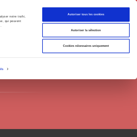
Français
Autoriser tous les cookies
lyser notre trafic.
se, qui peuvent
s.
Politique
Société
Autoriser la sélection
Cookies nécessaires uniquement
ils