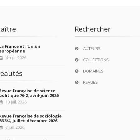
aître
Rechercher
La France et l'Union
AUTEURS
européenne
4 sept. 2026
COLLECTIONS
DOMAINES
eautés
REVUES
Revue française de science
politique 76-2, avril-juin 2026
10 juil. 2026
Revue française de sociologie
66 3/4, juillet-décembre 2026
7 juil. 2026